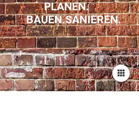
PLANEN.
BAUEN.SANIEREN.
IMPRESSUM
Meyer Bau | Bauunternehmen
Geschäftsführer: Hermann Meyer
Bethlehem rechts 80
26871 Papenburg
Mobil: 015208759090
E-Mail: info@meyerbau-papenburg.de